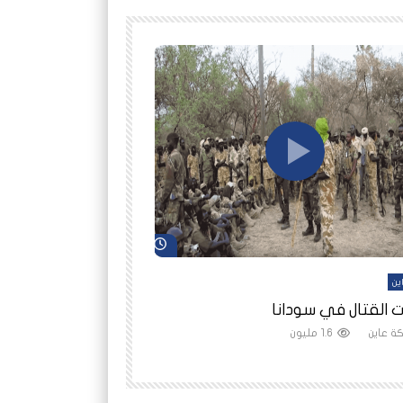
شاهد لاحقاً
ين
أفلام عاين
 القتال في سودانا
رانيا مأمون: الثمن 
ة عاين
1.6 مليون
شبكة عاين
1.5 مليون