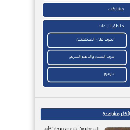
مشاركات
مناطق النزاعات
الحرب على المنطقتين
حرب الجيش والدعم السريع
دارفور
لأكثر مشاهدة
السودانيون ينتزعون بهجة “كأس