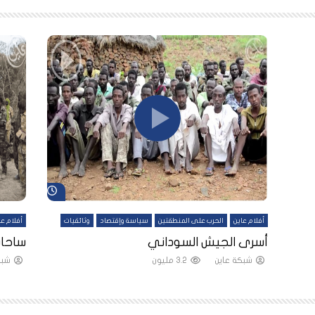
شاهد لاحقاً
شاهد لاحقاً
أفلام عاين
الحرب على المنطقتين
سياسة وإقتصاد
وثائقيات
أفلام عا
لقين
أسرى الجيش السوداني
ساحات
شبكة عاين
3.2 مليون
شبك