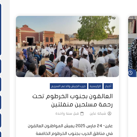
ً
شاهد لاحقاً
بار عاين الأسبوعية
ا تُرى.. حرب السودان تمتد إلى
الغلاء يطال كل شيء ويهدد لقمة ع
كيف أفرغت الحرب حقول مشروع الجز
النفسية للملايين
السودانيين
من العمال الزراعيين؟
شاهد لاحقاً
أخبار
الرئيسية
حرب الجيش والدعم السريع
العالقون بجنوب الخرطوم تحت
رحمة مسلحين منفلتين
شبكة عاين
قبل سنة واحدة
عاين- 24 مارس 2025 يعيش المواطنون العالقون
في مناطق الحرب بجنوب الخرطوم الخاضعة