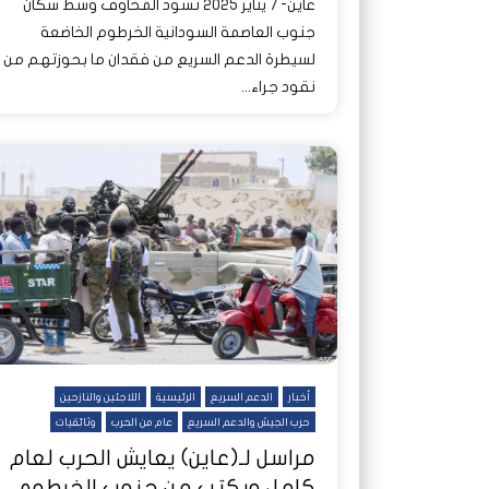
عاين- 7 يناير 2025 تسود المخاوف وسط سكان
جنوب العاصمة السودانية الخرطوم الخاضعة
لسيطرة الدعم السريع من فقدان ما بحوزتهم من
نقود جراء...
أخبار
الدعم السريع
الرئيسية
اللاجئين والنازحين
حرب الجيش والدعم السريع
عام من الحرب
وثائقيات
مراسل لـ(عاين) يعايش الحرب لعام
كامل ويكتب من جنوب الخرطوم