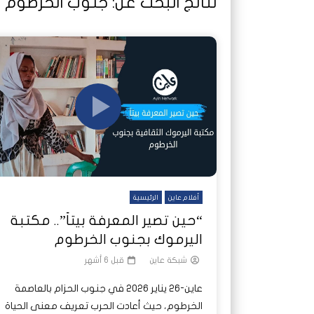
نتائج البحث عن:
جنوب الخرطوم
شاهد لاحقا
تصدر الدول العربية.. كيف دفعت الحرب
هجمات المسيرات تضع ملايين السودانيين
نشرة أخ
جروحٌ ل
على خطوط النار والجوع
ديون السودان إلى ذروتها؟
الصحة 
أفلام عاين
الرئيسية
“حين تصير المعرفة بيتاَ”.. مكتبة
اليرموك بجنوب الخرطوم
شبكة عاين
قبل 6 أشهر
عاين-26 يناير 2026 في جنوب الحزام بالعاصمة
الخرطوم، حيث أعادت الحرب تعريف معنى الحياة