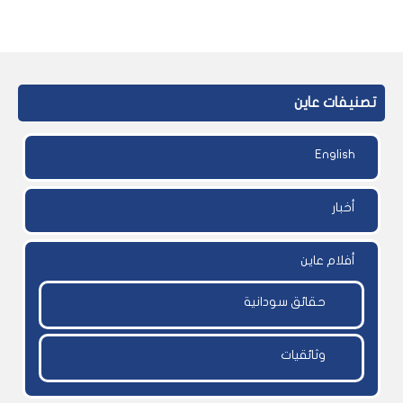
تصنيفات عاين
English
أخبار
أفلام عاين
حقائق سودانية
وثائقيات