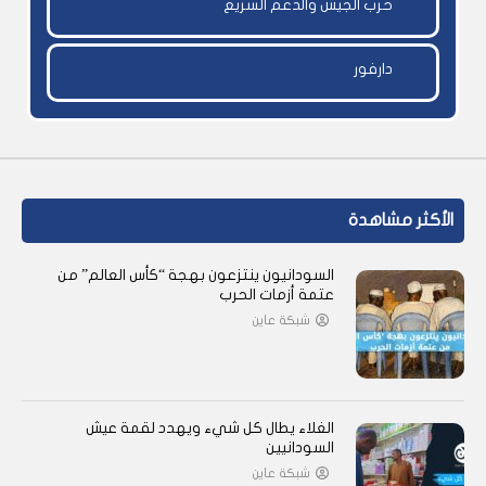
حرب الجيش والدعم السريع
دارفور
الأكثر مشاهدة
السودانيون ينتزعون بهجة “كأس العالم” من
عتمة أزمات الحرب
شبكة عاين
الغلاء يطال كل شيء ويهدد لقمة عيش
السودانيين
شبكة عاين