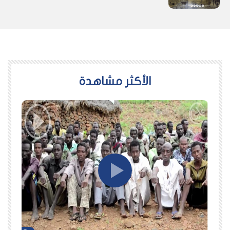
اﻷكثر مشاهدة