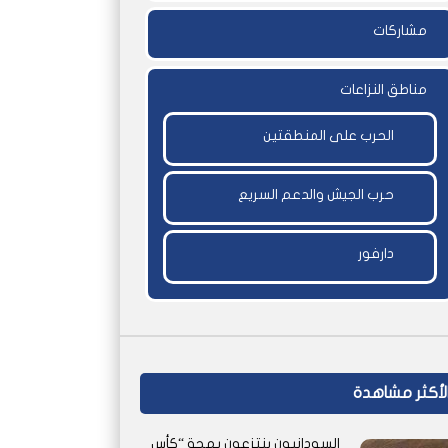
مشاركات
مناطق النزاعات
الحرب على المنطقتين
حرب الجيش والدعم السريع
دارفور
لأكثر مشاهدة
السودانيون ينتزعون بهجة “كأس