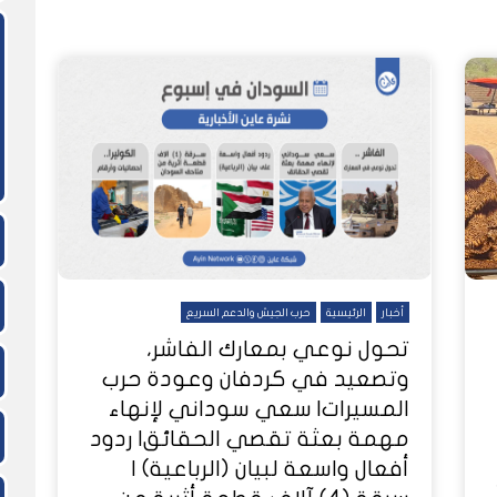
ً
شاهد لاحقاً
بار عاين الأسبوعية
ا تُرى.. حرب السودان تمتد إلى
الغلاء يطال كل شيء ويهدد لقمة ع
كيف أفرغت الحرب حقول مشروع الجز
النفسية للملايين
السودانيين
من العمال الزراعيين؟
أخبار
الرئيسية
حرب الجيش والدعم السريع
تحول نوعي بمعارك الفاشر،
وتصعيد في كردفان وعودة حرب
المسيرات| سعي سوداني لإنهاء
مهمة بعثة تقصي الحقائق| ردود
أفعال واسعة لبيان (الرباعية) |