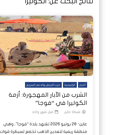
نتائج البحث عن:
الكوليرا
شاهد لاحقا
تصدر الدول العربية.. كيف دفعت الحرب
هجمات المسيرات تضع ملايين السودانيين
نشرة أخ
جروحٌ ل
على خطوط النار والجوع
ديون السودان إلى ذروتها؟
الصحة 
أخبار
الرئيسية
حرب الجيش والدعم السريع
الشرب من الآبار المهجورة: أزمة
الكوليرا في “فوجا”
شبكة عاين
قبل شهر واحد
عاين- 28 يونيو 2026 تشهد بلدة “فوجا”، وهي
منطقة ريفية لتعدين الذهب تخضع لسيطرة قوات