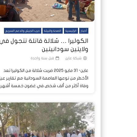
أخبار
الرئيسية
الصحة والبيئة
حرب الجيش والدعم السريع
الكوليرا … سُلالة قاتلة تتجول في
ولايتين سودانيتين
شبكة عاين
قبل سنة واحدة
عاين- 31 مايو 2025 ضربت سُلالة من الكوليرا تعد
الأخطر من نوعها العاصمة السودانية مع تقارير عن
وفاة أكثر من ألف شخص في غضون خمسة أشهر..