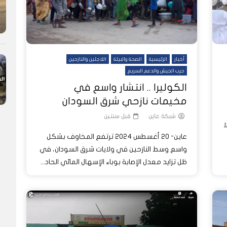
أخبار
الرئيسية
الصحة والبيئة
اللاجئين والنازحين
حرب الجيش والدعم السريع
الكوليرا .. انتشار واسع في
مخيمات نازحي شرق السودان
شبكة عاين
قبل سنتين
ا
عاين- 20 أغسطس 2024 ترتفع المخاوف بشكل
واسع وسط النازحين في ولايات شرق السودان، في
ظل تزايد معدل الإصابة بوباء الإسهال المائي الحاد...