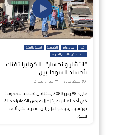
أخبار
أفلام عاين
الرئيسية
الصحة والبيئة
حرب الجيش والدعم السريع
“انتشار وانحسار”.. الكوليرا تفتك
بأجساد السودانيين
شبكة عاين
قبل 3 سنوات
عاين- 29 يناير 2023 يستلقي (محمد محجوب)
في أحد العنابر بمركز عزل مرضى الكوليرا مدينة
بورتسودان، وهو النازح إلى المدينة مثل آلاف
السو...