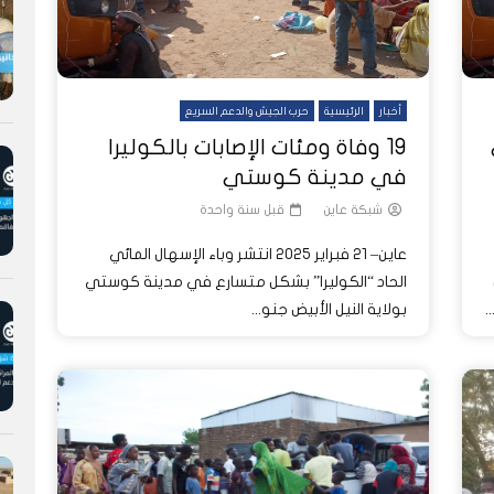
أخبار
الرئيسية
حرب الجيش والدعم السريع
19 وفاة ومئات الإصابات بالكوليرا
في مدينة كوستي
شبكة عاين
قبل سنة واحدة
عاين– 21 فبراير 2025 انتشر وباء الإسهال المائي
الحاد “الكوليرا” بشكل متسارع في مدينة كوستي
.
بولاية النيل الأبيض جنو...