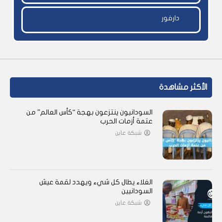
دارفور
الأكثر مشاهدة
السودانيون ينتزعون بهجة “كأس العالم” من
عتمة أزمات الحرب
شبكة عاين
الغلاء يطال كل شيء ويهدد لقمة عيش
السودانيين
شبكة عاين