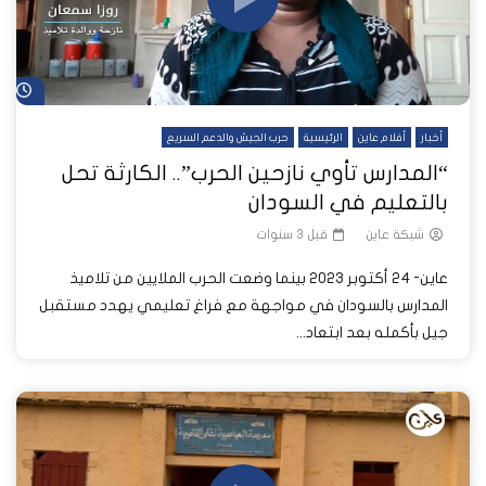
شا
أخبار
أفلام عاين
الرئيسية
حرب الجيش والدعم السريع
“المدارس تأوي نازحين الحرب”.. الكارثة تحل
بالتعليم في السودان
شبكة عاين
قبل 3 سنوات
عاين- 24 أكتوبر 2023 بينما وضعت الحرب الملايين من تلاميذ
المدارس بالسودان في مواجهة مع فراغ تعليمي يهدد مستقبل
جيل بأكمله بعد ابتعاد...