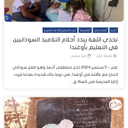
شا
أخبار
أفلام عاين
الرئيسية
حرب الجيش والدعم السريع
تحدي اللغة يبدد أحلام التلاميذ السودانيين
في التعليم بأوغندا
شبكة عاين
قبل سنتين
عاين – 5 سبتمبر 2024 دخل مصطفى أحمد وهو طفل سوداني
لاجئ مع عائلته في أوغندا، في نوبة بكاء شديدة بعدما قررت
إدارة المدرسة في كمبالا ق...