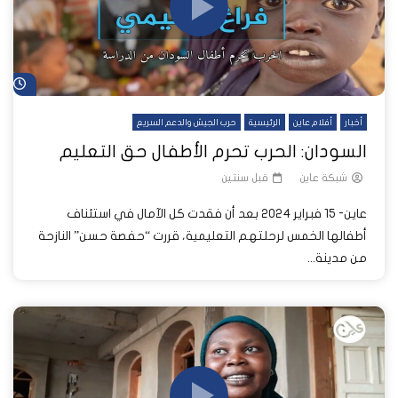
شا
أخبار
أفلام عاين
الرئيسية
حرب الجيش والدعم السريع
السودان: الحرب تحرم الأطفال حق التعليم
شبكة عاين
قبل سنتين
عاين- 15 فبراير 2024 بعد أن فقدت كل الآمال في استئناف
أطفالها الخمس لرحلتهم التعليمية، قررت “حفصة حسن” النازحة
من مدينة...