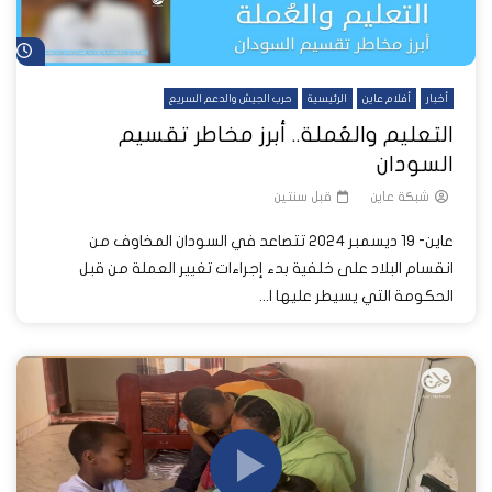
شا
أخبار
أفلام عاين
الرئيسية
حرب الجيش والدعم السريع
التعليم والعُملة.. أبرز مخاطر تقسيم
السودان
شبكة عاين
قبل سنتين
عاين- 19 ديسمبر 2024 تتصاعد في السودان المخاوف من
انقسام البلاد على خلفية بدء إجراءات تغيير العملة من قبل
الحكومة التي يسيطر عليها ا...