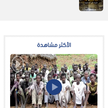
اﻷكثر مشاهدة