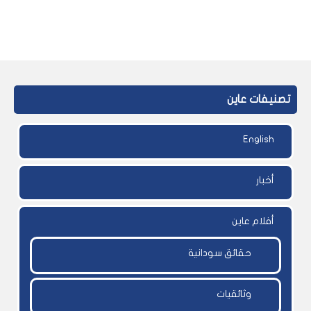
تصنيفات عاين
English
أخبار
أفلام عاين
حقائق سودانية
وثائقيات