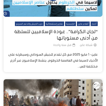
شا
أخبار
أفلام عاين
الرئيسية
تقارير إستقصائية
حرب الجيش والدعم السريع
“لجان الكرامة”.. عودة الإسلاميين للسلطة
من أدنى مستوياتها
شبكة عاين
قبل سنة واحدة
عاين– 1 مايو 2025 مع كل تقدم للجيش السوداني وسيطرته على
الأحياء لاسيما في العاصمة الخرطوم، ينشط الإسلاميون عبر أذرع
مختلفة للس...