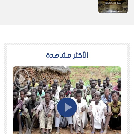
اﻷكثر مشاهدة