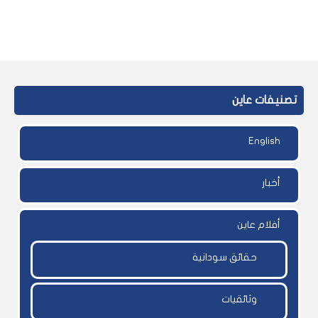
تصنيفات عاين
English
أخبار
أفلام عاين
حقائق سودانية
وثائقيات