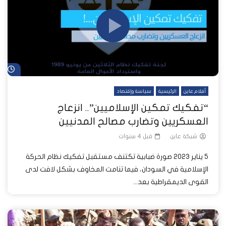
شا
أفلام عاين
الرئيسية
سياسة وإقتصاد
“تفكيك تمكين الإسلاميين”.. انزعاج
العسكريين وتضارب مصالح المدنيين
شبكة عاين
قبل 4 سنوات
5 يناير 2023 صورة ضبابية تكتنف مستقبل تفكيك نظام الحركة
الإسلامية في السودان، فيما تنامت المخاوف بشكل لافت لدى
القوى الديمقراطية بعد...